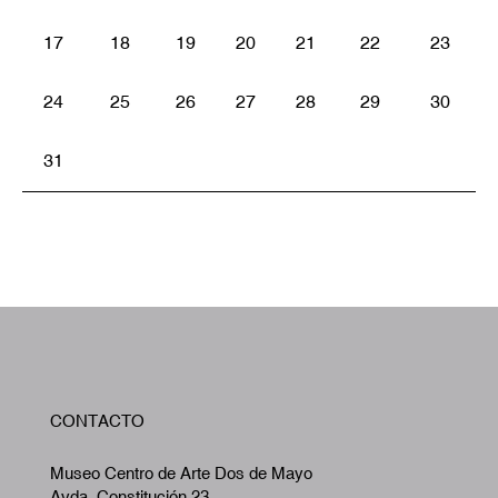
17
18
19
20
21
22
23
24
25
26
27
28
29
30
31
W
CONTACTO
A
Museo Centro de Arte Dos de Mayo
Avda. Constitución 23