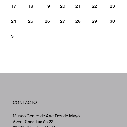
17
18
19
20
21
22
23
24
25
26
27
28
29
30
31
W
CONTACTO
A
Museo Centro de Arte Dos de Mayo
Avda. Constitución 23