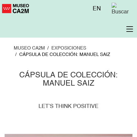
Pasar
Menú
EN
al
superior
contenido
principal
To
na
MUSEO CA2M
EXPOSICIONES
CÁPSULA DE COLECCIÓN: MANUEL SAIZ
CÁPSULA DE COLECCIÓN:
MANUEL SAIZ
LET’S THINK POSITIVE