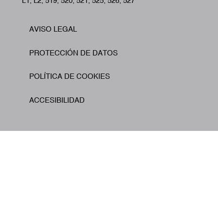
L1, L2, 519, 520, 521, 525, 526, 527
AVISO LEGAL
Footer
PROTECCIÓN DE DATOS
POLÍTICA DE COOKIES
ACCESIBILIDAD