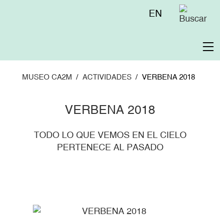
Pasar
Menú
EN
al
superior
contenido
principal
To
na
MUSEO CA2M
ACTIVIDADES
VERBENA 2018
VERBENA 2018
TODO LO QUE VEMOS EN EL CIELO
PERTENECE AL PASADO