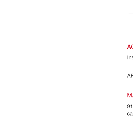
A
In
A
M
91
ca