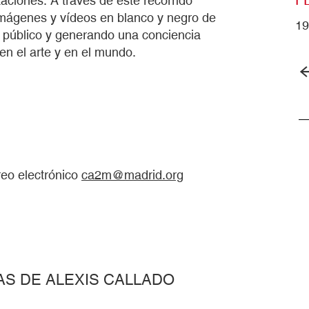
aciones. A través de este recorrido
 imágenes y vídeos en blanco y negro de
1
l público y generando una conciencia
n el arte y en el mundo.
reo electrónico
ca2m@madrid.org
AS DE ALEXIS CALLADO