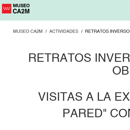
Pasar
al
contenido
principal
MUSEO CA2M
ACTIVIDADES
RETRATOS INVERSOS
RETRATOS INVER
OB
VISITAS A LA E
PARED" CO