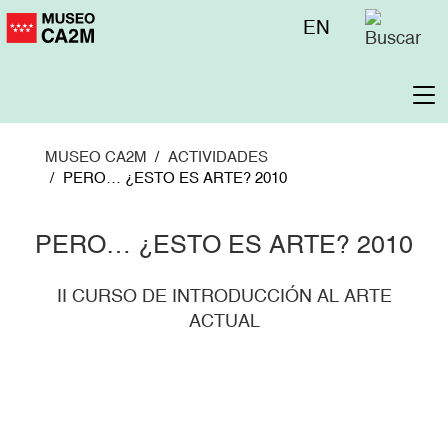
Pasar
Menú
EN
al
superior
contenido
principal
To
na
MUSEO CA2M
ACTIVIDADES
PERO… ¿ESTO ES ARTE? 2010
PERO… ¿ESTO ES ARTE? 2010
II CURSO DE INTRODUCCIÓN AL ARTE
ACTUAL