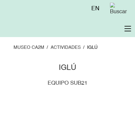
Pasar
Menú
EN
al
superior
contenido
principal
To
na
MUSEO CA2M
ACTIVIDADES
IGLÚ
IGLÚ
EQUIPO SUB21