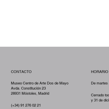
CONTACTO
HORARIO
Museo Centro de Arte Dos de Mayo
De martes 
Avda. Constitución 23
28931 Móstoles, Madrid
Cerrado tod
y 31 de dic
(+34) 91 276 02 21