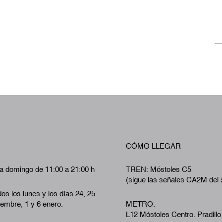
CÓMO LLEGAR
a domingo de 11:00 a 21:00 h
TREN: Móstoles C5
(sigue las señales CA2M del 
os los lunes y los días 24, 25
iembre, 1 y 6 enero.
METRO:
L12 Móstoles Centro. Pradillo