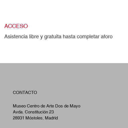
ACCESO
Asistencia libre y gratuita hasta completar aforo
W
CONTACTO
A
Museo Centro de Arte Dos de Mayo
Avda. Constitución 23
28931 Móstoles, Madrid