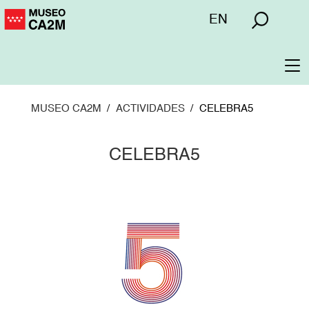
Pasar
Menú
EN
al
superior
contenido
principal
To
na
MUSEO CA2M
ACTIVIDADES
CELEBRA5
CELEBRA5