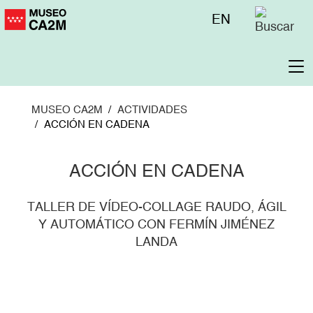
Pasar
Menú
EN
al
superior
contenido
principal
To
na
MUSEO CA2M
ACTIVIDADES
ACCIÓN EN CADENA
ACCIÓN EN CADENA
TALLER DE VÍDEO-COLLAGE RAUDO, ÁGIL
Y AUTOMÁTICO CON FERMÍN JIMÉNEZ
LANDA