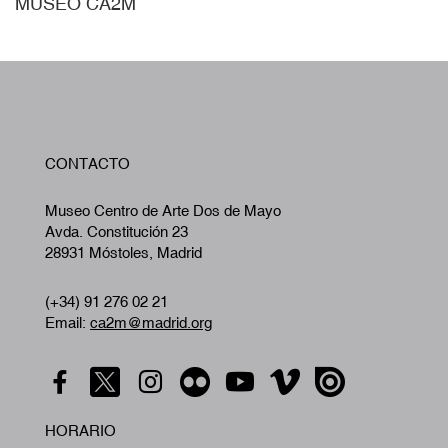
MUSEO CA2M
W
CONTACTO
A
Museo Centro de Arte Dos de Mayo
Avda. Constitución 23
28931 Móstoles, Madrid
(+34) 91 276 02 21
Email:
ca2m@madrid.org
HORARIO