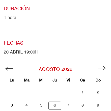
DURACIÓN
1 hora
FECHAS
20 ABRIL 19:00H
AGOSTO
2026
Lu
Ma
Mi
Ju
Vi
Sa
Do
1
2
3
4
5
7
8
9
6